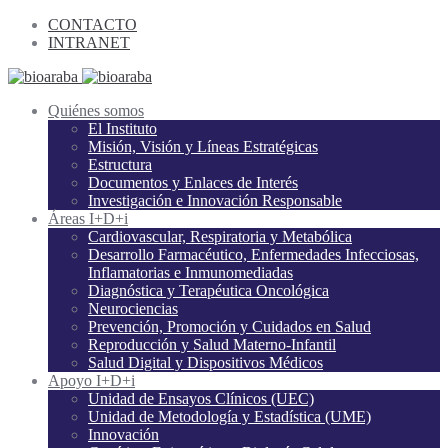
CONTACTO
INTRANET
Quiénes somos
El Instituto
Misión, Visión y Líneas Estratégicas
Estructura
Documentos y Enlaces de Interés
Investigación e Innovación Responsable
Áreas I+D+i
Cardiovascular, Respiratoria y Metabólica
Desarrollo Farmacéutico, Enfermedades Infecciosas,
Inflamatorias e Inmunomediadas
Diagnóstica y Terapéutica Oncológica
Neurociencias
Prevención, Promoción y Cuidados en Salud
Reproducción y Salud Materno-Infantil
Salud Digital y Dispositivos Médicos
Apoyo I+D+i
Unidad de Ensayos Clínicos (UEC)
Unidad de Metodología y Estadística (UME)
Innovación