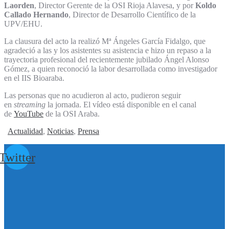
Laorden
, Director Gerente de la OSI Rioja Alavesa, y por
Koldo
Callado Hernando
, Director de Desarrollo Científico de la
UPV/EHU.
La clausura del acto la realizó Mª Ángeles García Fidalgo, que
agradeció a las y los asistentes su asistencia e hizo un repaso a la
trayectoria profesional del recientemente jubilado Ángel Alonso
Gómez, a quien reconoció la labor desarrollada como investigador
en el IIS Bioaraba.
Las personas que no acudieron al acto, pudieron seguir
en
streaming
la jornada. El vídeo está disponible en el canal
de
YouTube
de la OSI Araba.
Actualidad
,
Noticias
,
Prensa
Twitter