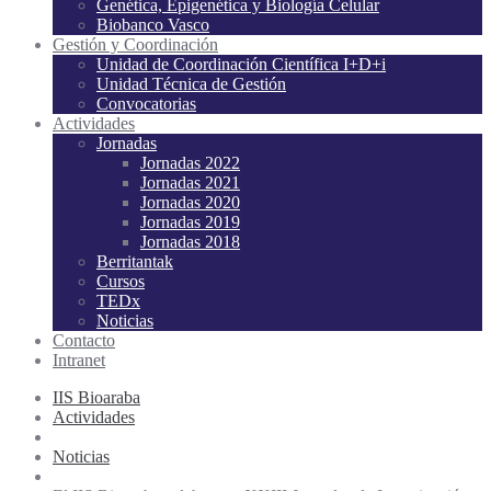
Genética, Epigenética y Biología Celular
Biobanco Vasco
Gestión y Coordinación
Unidad de Coordinación Científica I+D+i
Unidad Técnica de Gestión
Convocatorias
Actividades
Jornadas
Jornadas 2022
Jornadas 2021
Jornadas 2020
Jornadas 2019
Jornadas 2018
Berritantak
Cursos
TEDx
Noticias
Contacto
Intranet
IIS Bioaraba
Actividades
Noticias