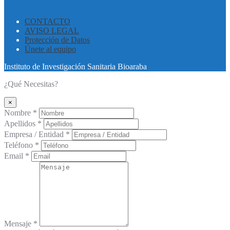
CONTACTO
AVISO LEGAL
Protección de Datos
Únete al equipo
Instituto de Investigación Sanitaria Bioaraba
¿Qué Necesitas?
×
Nombre *
Apellidos *
Empresa / Entidad *
Teléfono *
Email *
Mensaje *