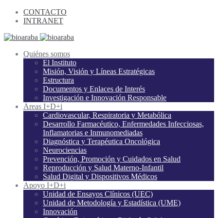
CONTACTO
INTRANET
Quiénes somos
El Instituto
Misión, Visión y Líneas Estratégicas
Estructura
Documentos y Enlaces de Interés
Investigación e Innovación Responsable
Áreas I+D+i
Cardiovascular, Respiratoria y Metabólica
Desarrollo Farmacéutico, Enfermedades Infecciosas,
Inflamatorias e Inmunomediadas
Diagnóstica y Terapéutica Oncológica
Neurociencias
Prevención, Promoción y Cuidados en Salud
Reproducción y Salud Materno-Infantil
Salud Digital y Dispositivos Médicos
Apoyo I+D+i
Unidad de Ensayos Clínicos (UEC)
Unidad de Metodología y Estadística (UME)
Innovación