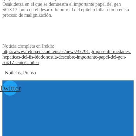
Osakidetza en el que se demuestra el importante papel del gen
SOX17 tanto en el desarrollo normal del epitelio biliar como en su
proceso de malignización.
Noticia completa en Irekia:
http://www.irekia.euskadi.eus/es/news/37791-grupo-enfermedades-
hepaticas-del-iis-biodonostia-descubre-importante-papel-del-gen-
sox17-cancer-biliar
Noticias
,
Prensa
Twitter