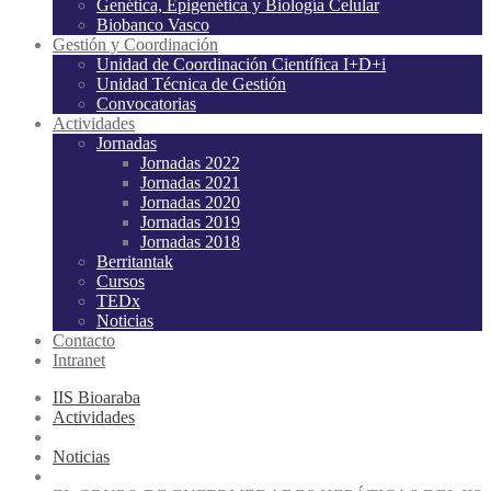
Genética, Epigenética y Biología Celular
Biobanco Vasco
Gestión y Coordinación
Unidad de Coordinación Científica I+D+i
Unidad Técnica de Gestión
Convocatorias
Actividades
Jornadas
Jornadas 2022
Jornadas 2021
Jornadas 2020
Jornadas 2019
Jornadas 2018
Berritantak
Cursos
TEDx
Noticias
Contacto
Intranet
IIS Bioaraba
Actividades
Noticias