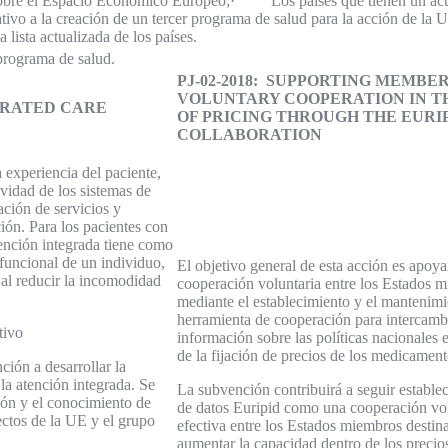
obre el Espacio Económico Europeo;· Los países que tienen un acuerd
vo a la creación de un tercer programa de salud para la acción de la Un
lista actualizada de los países.
 programa de salud.
PJ-02-2018:
SUPPORTING MEMBER
VOLUNTARY COOPERATION IN T
EGRATED CARE
OF PRICING THROUGH THE EURI
COLLABORATION
 experiencia del paciente,
tividad de los sistemas de
ación de servicios y
ción. Para los pacientes con
tención integrada tiene como
 funcional de un individuo,
El objetivo general de esta acción es apoya
 al reducir la incomodidad
cooperación voluntaria entre los Estados 
mediante el establecimiento y el mantenim
herramienta de cooperación para intercamb
tivo
información sobre las políticas nacionales 
de la fijación de precios de los medicament
ón a desarrollar la
la atención integrada. Se
La subvención contribuirá a seguir estable
ción y el conocimiento de
de datos Euripid como una cooperación vol
ctos de la UE y el grupo
efectiva entre los Estados miembros destin
aumentar la capacidad dentro de los precio