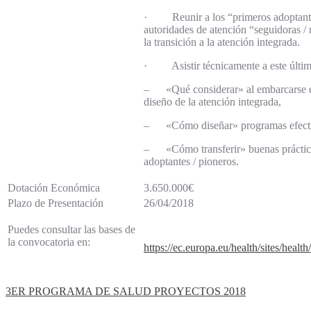
· Reunir a los “primeros adoptantes
autoridades de atención “seguidoras /
la transición a la atención integrada.
· Asistir técnicamente a este último
– «Qué considerar» al embarcarse en 
diseño de la atención integrada,
– «Cómo diseñar» programas efectiv
– «Cómo transferir» buenas práctica
adoptantes / pioneros.
Dotación Económica
3.650.000€
Plazo de Presentación
26/04/2018
Puedes consultar las bases de
la convocatoria en:
https://ec.europa.eu/health/sites/hea
3ER PROGRAMA DE SALUD PROYECTOS 2018