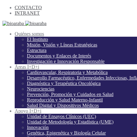
CONTACTO
INTRANET
Quiénes somos
El Instituto
Misión, Visión y Líneas Estratégicas
Estructura
Documentos y Enlaces de Interés
Investigación e Innovación Responsable
Áreas I+D+i
Cardiovascular, Respiratoria y Metabólica
Desarrollo Farmacéutico, Enfermedades Infecciosas, Inf
Diagnóstica y Terapéutica Oncológica
Neurociencias
Prevención, Promoción y Cuidados en Salud
Reproducción y Salud Materno-Infantil
Salud Digital y Dispositivos Médicos
Apoyo I+D+i
Unidad de Ensayos Clínicos (UEC)
Unidad de Metodología y Estadística (UME)
Innovación
Genética, Epigenética y Biología Celular