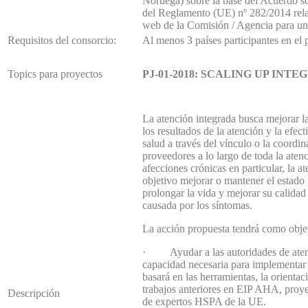
Noruega) sobre la base del Acuerdo s
del Reglamento (UE) nº 282/2014 relati
web de la Comisión / Agencia para una 
Requisitos del consorcio:
Al menos 3 países participantes en el
Topics para proyectos
PJ-01-2018: SCALING UP INT
La atención integrada busca mejorar la
los resultados de la atención y la efec
salud a través del vínculo o la coordin
proveedores a lo largo de toda la aten
afecciones crónicas en particular, la a
objetivo mejorar o mantener el estado
prolongar la vida y mejorar su calidad
causada por los síntomas.
La acción propuesta tendrá como obje
· Ayudar a las autoridades de atenci
capacidad necesaria para implementar 
basará en las herramientas, la orienta
trabajos anteriores en EIP AHA, proye
Descripción
de expertos HSPA de la UE.