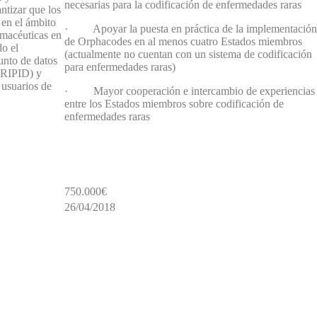
necesarias para la codificación de enfermedades raras
ntizar que los
 en el ámbito
· Apoyar la puesta en práctica de la implementación
armacéuticas en
de Orphacodes en al menos cuatro Estados miembros
do el
(actualmente no cuentan con un sistema de codificación
unto de datos
para enfermedades raras)
URIPID) y
 usuarios de
· Mayor cooperación e intercambio de experiencias
entre los Estados miembros sobre codificación de
enfermedades raras
750.000€
26/04/2018