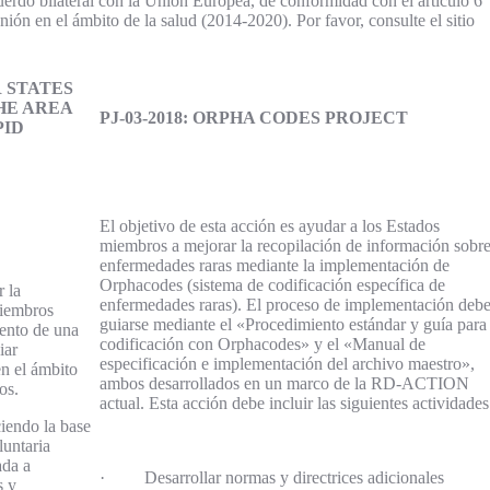
o bilateral con la Unión Europea, de conformidad con el artículo 6
ión en el ámbito de la salud (2014-2020). Por favor, consulte el sitio
 STATES
HE AREA
PJ-03-2018: ORPHA CODES PROJECT
PID
El objetivo de esta acción es ayudar a los Estados
miembros a mejorar la recopilación de información sobr
enfermedades raras mediante la implementación de
Orphacodes (sistema de codificación específica de
r la
enfermedades raras). El proceso de implementación deb
miembros
guiarse mediante el «Procedimiento estándar y guía para 
iento de una
codificación con Orphacodes» y el «Manual de
iar
especificación e implementación del archivo maestro»,
en el ámbito
ambos desarrollados en un marco de la RD-ACTION
os.
actual. Esta acción debe incluir las siguientes actividades
ciendo la base
untaria
ada a
· Desarrollar normas y directrices adicionales
s y