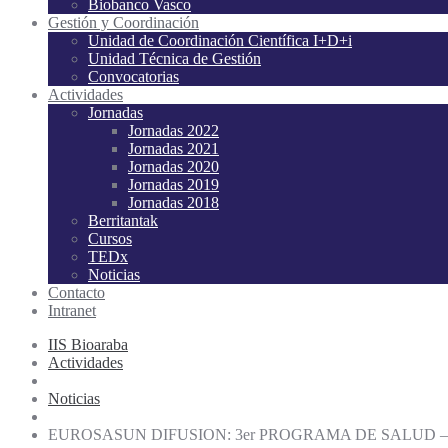
Biobanco Vasco
Gestión y Coordinación
Unidad de Coordinación Científica I+D+i
Unidad Técnica de Gestión
Convocatorias
Actividades
Jornadas
Jornadas 2022
Jornadas 2021
Jornadas 2020
Jornadas 2019
Jornadas 2018
Berritantak
Cursos
TEDx
Noticias
Contacto
Intranet
IIS Bioaraba
Actividades
Noticias
EUROSASUN DIFUSION: 3er PROGRAMA DE SALUD –