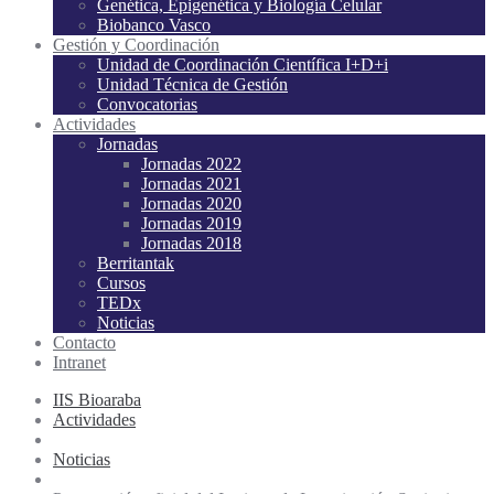
Genética, Epigenética y Biología Celular
Biobanco Vasco
Gestión y Coordinación
Unidad de Coordinación Científica I+D+i
Unidad Técnica de Gestión
Convocatorias
Actividades
Jornadas
Jornadas 2022
Jornadas 2021
Jornadas 2020
Jornadas 2019
Jornadas 2018
Berritantak
Cursos
TEDx
Noticias
Contacto
Intranet
IIS Bioaraba
Actividades
Noticias