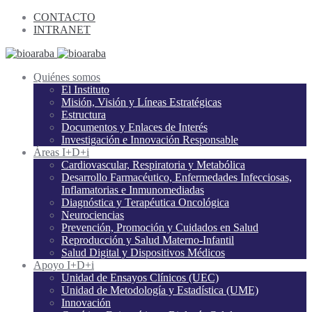
CONTACTO
INTRANET
Quiénes somos
El Instituto
Misión, Visión y Líneas Estratégicas
Estructura
Documentos y Enlaces de Interés
Investigación e Innovación Responsable
Áreas I+D+i
Cardiovascular, Respiratoria y Metabólica
Desarrollo Farmacéutico, Enfermedades Infecciosas,
Inflamatorias e Inmunomediadas
Diagnóstica y Terapéutica Oncológica
Neurociencias
Prevención, Promoción y Cuidados en Salud
Reproducción y Salud Materno-Infantil
Salud Digital y Dispositivos Médicos
Apoyo I+D+i
Unidad de Ensayos Clínicos (UEC)
Unidad de Metodología y Estadística (UME)
Innovación