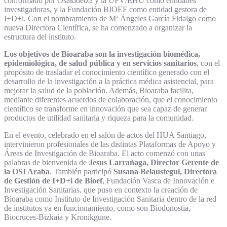
conformado por Osakidetza y la UPV/EHU como entidades
investigadoras, y la Fundación BIOEF como entidad gestora de
I+D+i. Con el nombramiento de Mª Ángeles García Fidalgo como
nueva Directora Científica, se ha comenzado a organizar la
estructura del instituto.
Los objetivos de Bioaraba son la investigación biomédica,
epidemiológica, de salud pública y en servicios sanitarios
, con el
propósito de trasladar el conocimiento científico generado con el
desarrollo de la investigación a la práctica médica asistencial, para
mejorar la salud de la población. Además, Bioaraba facilita,
mediante diferentes acuerdos de colaboración, que el conocimiento
científico se transforme en innovación que sea capaz de generar
productos de utilidad sanitaria y riqueza para la comunidad.
En el evento, celebrado en el salón de actos del HUA Santiago,
intervinieron profesionales de las distintas Plataformas de Apoyo y
Áreas de Investigación de Bioaraba. El acto comenzó con unas
palabras de bienvenida de
Jesus Larrañaga, Director Gerente de
la OSI Araba
. También participó
Susana Belaustegui, Directora
de Gestión de I+D+i de Bioef
, Fundación Vasca de Innovación e
Investigación Sanitarias, que puso en contexto la creación de
Bioaraba como Instituto de Investigación Sanitaria dentro de la red
de institutos ya en funcionamiento, como son Biodonostia,
Biocruces-Bizkaia y Kronikgune.