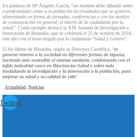
En palabras de Mª Ángeles García, “
un instituto debe difundir tanto
a profesionales como a la población los resultados que se generen,
alimentando en forma de jornadas, conferencias y con los medios
de comunicación en general, el interés de la ciudadanía por la
salud”.
Como ejemplo destacó la XIX Jornada de Investigación e
Innovación de Bioaraba, que se celebrará el 25 de octubre de 2018,
este año con el lema elegido por la ciudadanía “Salud y Género”.
El fin último de Bioaraba, según su Directora Científica, “
es
generar retorno a la sociedad en diferentes formas de riqueza,
haciendo más sostenible el sistema sanitario, colaborando con el
tejido industrial vasco en Biociencias-Salud y sobre todo
trasladando la investigación y la innovación a la población, para
mejorar su salud y su calidad de vida
”.
Actualidad
,
Noticias
Twitter