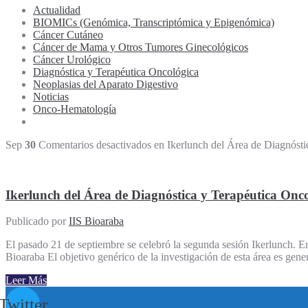
Actualidad
BIOMICs (Genómica, Transcriptómica y Epigenómica)
Cáncer Cutáneo
Cáncer de Mama y Otros Tumores Ginecológicos
Cáncer Urológico
Diagnóstica y Terapéutica Oncológica
Neoplasias del Aparato Digestivo
Noticias
Onco-Hematología
Sep
30
Comentarios desactivados
en Ikerlunch del Área de Diagnósti
Ikerlunch del Área de Diagnóstica y Terapéutica Onc
Publicado por
IIS Bioaraba
El pasado 21 de septiembre se celebró la segunda sesión Ikerlunch. En
Bioaraba El objetivo genérico de la investigación de esta área es gene
Leer Más
Twitter