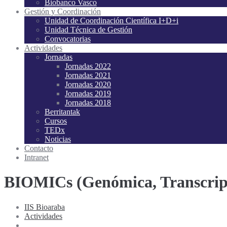
Biobanco Vasco
Gestión y Coordinación
Unidad de Coordinación Científica I+D+i
Unidad Técnica de Gestión
Convocatorias
Actividades
Jornadas
Jornadas 2022
Jornadas 2021
Jornadas 2020
Jornadas 2019
Jornadas 2018
Berritantak
Cursos
TEDx
Noticias
Contacto
Intranet
BIOMICs (Genómica, Transcrip
IIS Bioaraba
Actividades