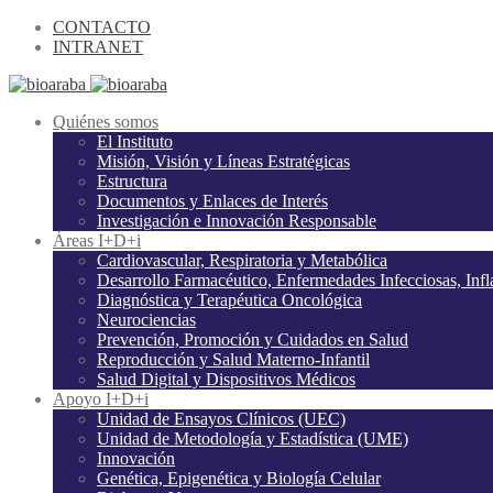
CONTACTO
INTRANET
Quiénes somos
El Instituto
Misión, Visión y Líneas Estratégicas
Estructura
Documentos y Enlaces de Interés
Investigación e Innovación Responsable
Áreas I+D+i
Cardiovascular, Respiratoria y Metabólica
Desarrollo Farmacéutico, Enfermedades Infecciosas, Inf
Diagnóstica y Terapéutica Oncológica
Neurociencias
Prevención, Promoción y Cuidados en Salud
Reproducción y Salud Materno-Infantil
Salud Digital y Dispositivos Médicos
Apoyo I+D+i
Unidad de Ensayos Clínicos (UEC)
Unidad de Metodología y Estadística (UME)
Innovación
Genética, Epigenética y Biología Celular